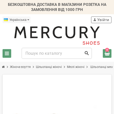
БЕЗКОШТОВНА ДОСТАВКА В МАГАЗИНИ РОЗЕТКА НА
ЗАМОВЛЕННЯ ВІД 1000 ГРН
Увійти
Українська
person
0
view_headline
search
chevron_right
chevron_right
chevron_right
chevron_right
Жіноче взуття
Шльопанці жіночі
Мюлі жіночі
Шльопанці мюлі
-30%