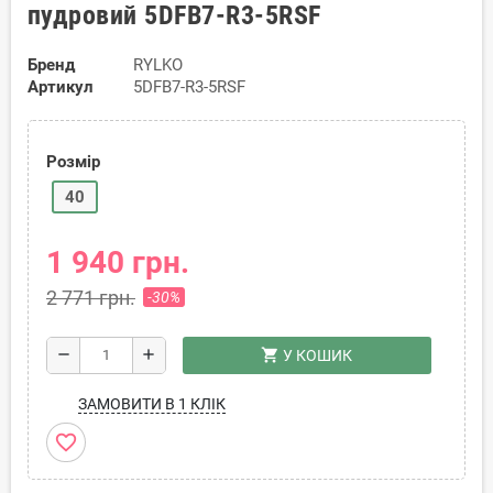
пудровий 5DFB7-R3-5RSF
Бренд
RYLKO
Артикул
5DFB7-R3-5RSF
Розмір
40
1 940 грн.
2 771 грн.
-30%
shopping_cart
remove
add
У КОШИК
ЗАМОВИТИ В 1 КЛІК
favorite_border