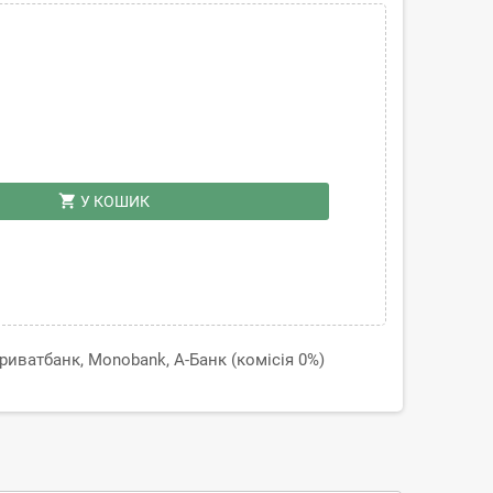
shopping_cart
У КОШИК
иватбанк, Monobank, А-Банк (комісія 0%)