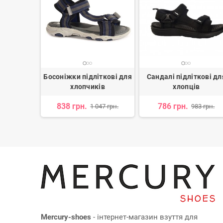
іткові для
Босоніжки підліткові для
Сандалі підліткові дл
в
хлопчиків
хлопців
838 грн.
786 грн.
17 грн.
1 047 грн.
983 грн.
Mercury-shoes
- інтернет-магазин взуття для