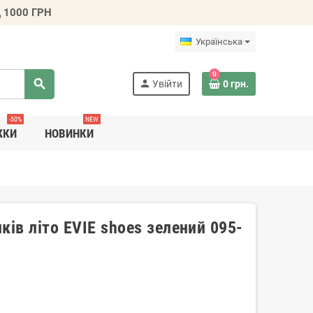
 1000 ГРН
Українська
0
search
person
Увійти
0 грн.
-50%
NEW
ЖКИ
НОВИНКИ
ків літо EVIE shoes зелений 095-