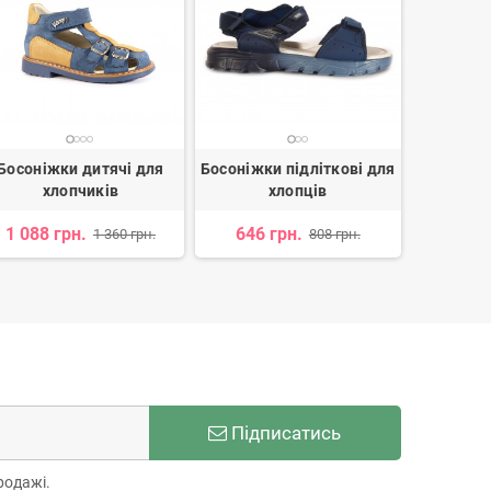
Босоніжки дитячі для
Босоніжки підліткові для
Босоніжки
хлопчиків
хлопців
х
1 088 грн.
646 грн.
857 г
1 360 грн.
808 грн.
Підписатись
родажі.