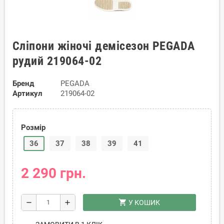
Сліпони жіночі демісезон PEGADA
рудий 219064-02
Бренд
PEGADA
Артикул
219064-02
Розмір
36
37
38
39
41
2 290 грн.
shopping_cart
remove
add
У КОШИК