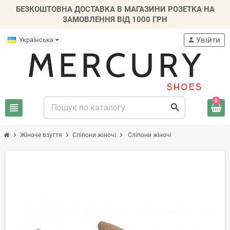
БЕЗКОШТОВНА ДОСТАВКА В МАГАЗИНИ РОЗЕТКА НА
ЗАМОВЛЕННЯ ВІД 1000 ГРН
Увійти
Українська
person
0
view_headline
search
chevron_right
chevron_right
chevron_right
Жіноче взуття
Сліпони жіночі
Сліпони жіночі