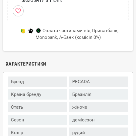
ЗАМОВИТИ В 1 КЛІК
favorite_border
Оплата частинами від Приватбанк,
Monobank, А-Банк (комісія 0%)
ХАРАКТЕРИСТИКИ
Бренд
PEGADA
Країна бренду
Бразилія
Стать
жіноче
Сезон
демісезон
Колір
рудий