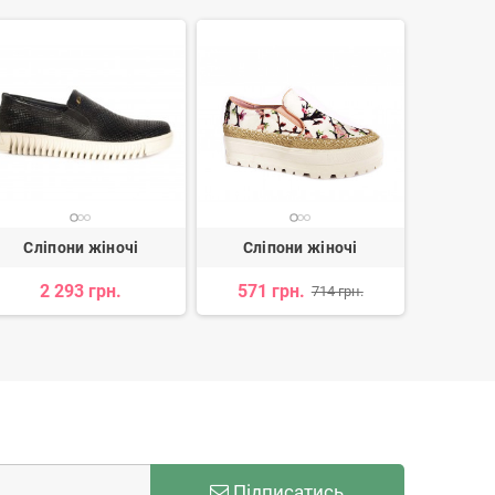
Сліпони жіночі
Сліпони жіночі
Сліп
2 293 грн.
571 грн.
2 
714 грн.
Підписатись