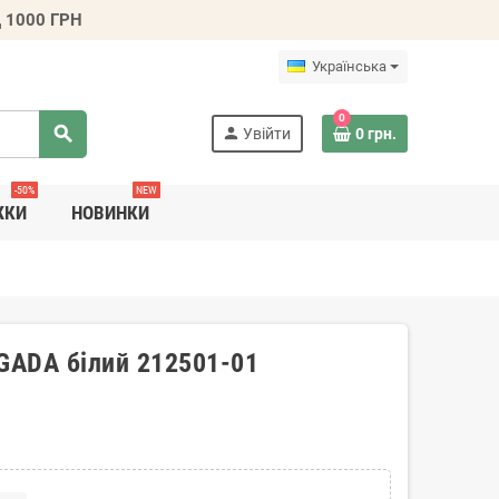
 1000 ГРН
Українська
0
search
person
Увійти
0 грн.
-50%
NEW
ЖКИ
НОВИНКИ
EGADA білий 212501-01