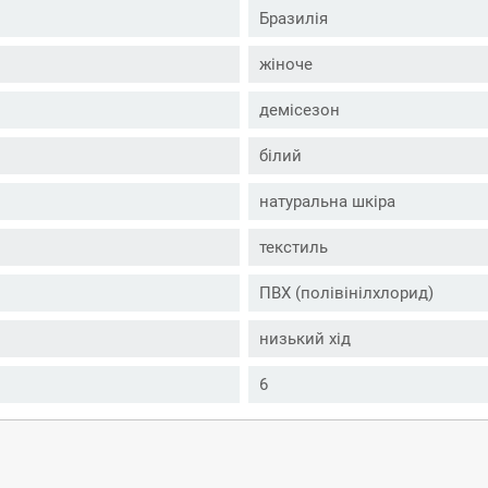
Бразилія
жіноче
демісезон
білий
натуральна шкіра
текстиль
ПВХ (полівінілхлорид)
низький хід
6