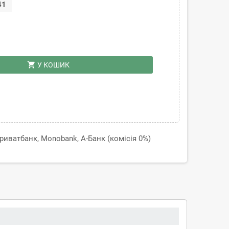
41
shopping_cart
У КОШИК
иватбанк, Monobank, А-Банк (комісія 0%)