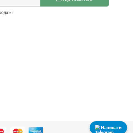
родажі.
Написати