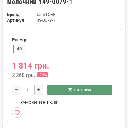
молочний 149-0079-1
Бренд
105.STORE
Артикул
149-0079-1
Розмір
40
1 814 грн.
2 268 грн.
-20%
shopping_cart
remove
add
У КОШИК
ЗАМОВИТИ В 1 КЛІК
favorite_border