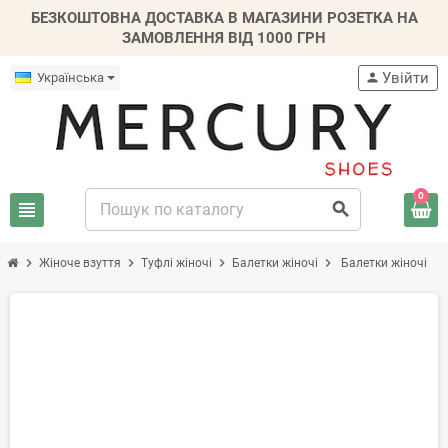
БЕЗКОШТОВНА ДОСТАВКА В МАГАЗИНИ РОЗЕТКА НА
ЗАМОВЛЕННЯ ВІД 1000 ГРН
Увійти
Українська
person
0
view_headline
search
chevron_right
chevron_right
chevron_right
chevron_right
Жіноче взуття
Туфлі жіночі
Балетки жіночі
Балетки жіночі
-20%