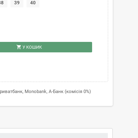
38
39
40
shopping_cart
У КОШИК
иватбанк, Monobank, А-Банк (комісія 0%)