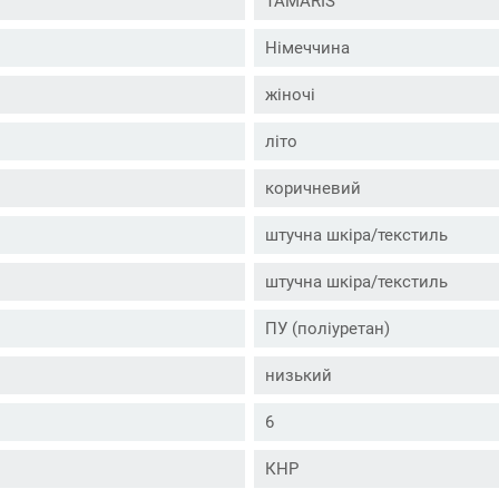
TAMARIS
Німеччина
жіночі
літо
коричневий
штучна шкіра/текстиль
штучна шкіра/текстиль
ПУ (поліуретан)
низький
6
КНР