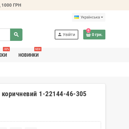
 1000 ГРН
Українська
0
search
person
Увійти
0 грн.
-50%
NEW
ЖКИ
НОВИНКИ
S коричневий 1-22144-46-305