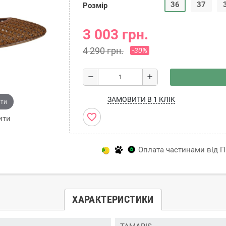
36
37
Розмір
3 003 грн.
4 290 грн.
-30%
remove
add
ЗАМОВИТИ В 1 КЛІК
ити
favorite_border
ити
Оплата частинами від Пр
ХАРАКТЕРИСТИКИ