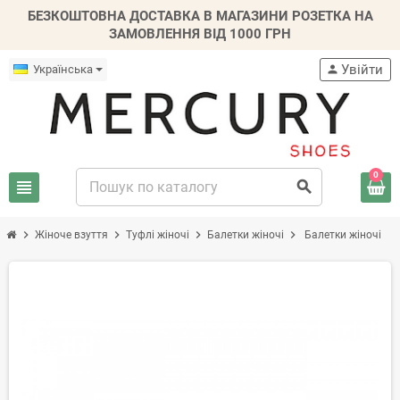
БЕЗКОШТОВНА ДОСТАВКА В МАГАЗИНИ РОЗЕТКА НА
ЗАМОВЛЕННЯ ВІД 1000 ГРН
Увійти
Українська
person
0
view_headline
search
chevron_right
chevron_right
chevron_right
chevron_right
Жіноче взуття
Туфлі жіночі
Балетки жіночі
Балетки жіночі
-30%