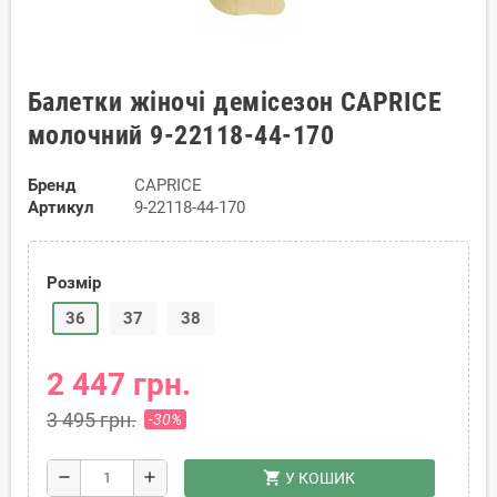
Балетки жіночі демісезон CAPRICE
молочний 9-22118-44-170
Бренд
CAPRICE
Артикул
9-22118-44-170
Розмір
36
37
38
2 447 грн.
3 495 грн.
-30%
shopping_cart
remove
add
У КОШИК