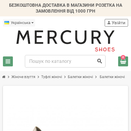
БЕЗКОШТОВНА ДОСТАВКА В МАГАЗИНИ РОЗЕТКА НА
ЗАМОВЛЕННЯ ВІД 1000 ГРН
Увійти
Українська
person
0
view_headline
search
chevron_right
chevron_right
chevron_right
chevron_right
Жіноче взуття
Туфлі жіночі
Балетки жіночі
Балетки жіночі
-30%