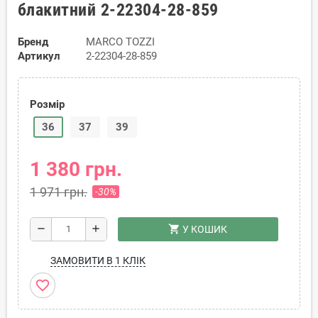
блакитний 2-22304-28-859
Бренд
MARCO TOZZI
Артикул
2-22304-28-859
Розмір
36
37
39
1 380 грн.
1 971 грн.
-30%
shopping_cart
remove
add
У КОШИК
ЗАМОВИТИ В 1 КЛІК
favorite_border