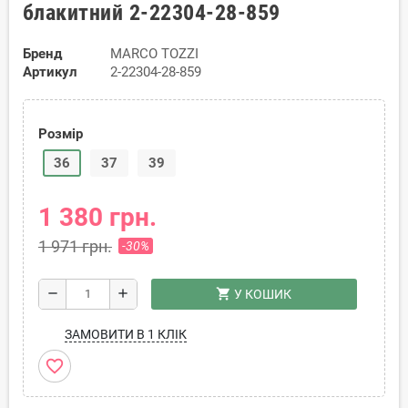
блакитний 2-22304-28-859
Бренд
MARCO TOZZI
Артикул
2-22304-28-859
Розмір
36
37
39
1 380 грн.
1 971 грн.
-30%
shopping_cart
remove
add
У КОШИК
ЗАМОВИТИ В 1 КЛІК
favorite_border