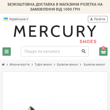
БЕЗКОШТОВНА ДОСТАВКА В МАГАЗИНИ РОЗЕТКА НА
ЗАМОВЛЕННЯ ВІД 1000 ГРН
Увійти
Українська
person
0
view_headline
search
chevron_right
chevron_right
chevron_right
chevron_right
Жіноче взуття
Туфлі жіночі
Балетки жіночі
Балетки жіночі
-30%