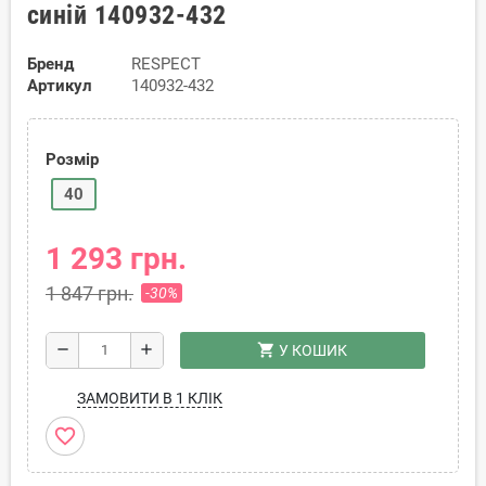
синій 140932-432
Бренд
RESPECT
Артикул
140932-432
Розмір
40
1 293 грн.
1 847 грн.
-30%
shopping_cart
remove
add
У КОШИК
ЗАМОВИТИ В 1 КЛІК
favorite_border