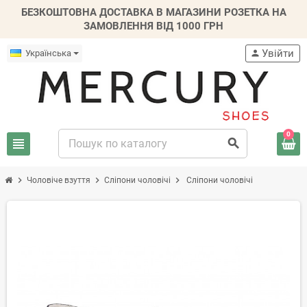
БЕЗКОШТОВНА ДОСТАВКА В МАГАЗИНИ РОЗЕТКА НА
ЗАМОВЛЕННЯ ВІД 1000 ГРН
Увійти
Українська
person
0
view_headline
search
chevron_right
chevron_right
chevron_right
Чоловіче взуття
Сліпони чоловічі
Сліпони чоловічі
-30%