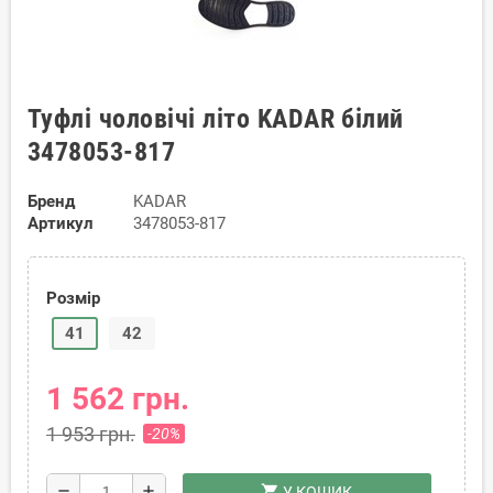
Туфлі чоловічі літо KADAR білий
3478053-817
Бренд
KADAR
Артикул
3478053-817
Розмір
41
42
1 562 грн.
1 953 грн.
-20%
shopping_cart
remove
add
У КОШИК