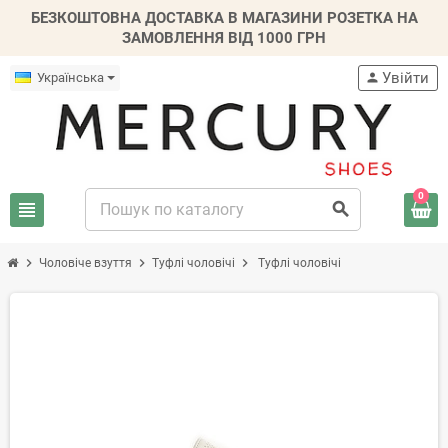
БЕЗКОШТОВНА ДОСТАВКА В МАГАЗИНИ РОЗЕТКА НА
ЗАМОВЛЕННЯ ВІД 1000 ГРН
Увійти
Українська
person
0
view_headline
search
chevron_right
chevron_right
chevron_right
Чоловіче взуття
Туфлі чоловічі
Туфлі чоловічі
-20%