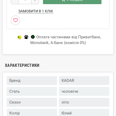
ЗАМОВИТИ В 1 КЛІК
favorite_border
Оплата частинами від Приватбанк,
Monobank, А-Банк (комісія 0%)
ХАРАКТЕРИСТИКИ
Бренд
KADAR
Стать
чоловіче
Сезон
літо
Колір
білий