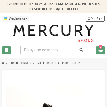
БЕЗКОШТОВНА ДОСТАВКА В МАГАЗИНИ РОЗЕТКА НА
ЗАМОВЛЕННЯ ВІД 1000 ГРН
Увійти
Українська
person
0
view_headline
search
chevron_right
chevron_right
chevron_right
Чоловіче взуття
Туфлі чоловічі
Туфлі чоловічі