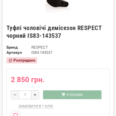
Туфлі чоловічі демісезон RESPECT
чорний IS83-143537
Бренд
RESPECT
Артикул
IS83-143537
Розпродано
block
2 850 грн.
shopping_cart
remove
add
У КОШИК
ЗАМОВИТИ В 1 КЛІК
favorite_border