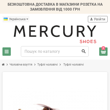
БЕЗКОШТОВНА ДОСТАВКА В МАГАЗИНИ РОЗЕТКА НА
ЗАМОВЛЕННЯ ВІД 1000 ГРН
Увійти
Українська
person
0
view_headline
search
chevron_right
chevron_right
chevron_right
Чоловіче взуття
Туфлі чоловічі
Туфлі чоловічі