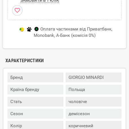
ЗАМОВИТИ В 1 КЛІК
favorite_border
Оплата частинами від Приватбанк,
Monobank, А-Банк (комісія 0%)
ХАРАКТЕРИСТИКИ
Бренд
GIORGIO MINARDI
Країна бренду
Польща
Стать
чоловіче
Сезон
демісезон
Колір
коричневий