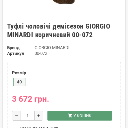
Туфлі чоловічі демісезон GIORGIO
MINARDI коричневий 00-072
Бренд
GIORGIO MINARDI
Артикул
00-072
Розмір
40
3 672 грн.
shopping_cart
remove
add
У КОШИК