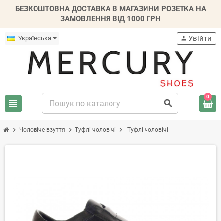
БЕЗКОШТОВНА ДОСТАВКА В МАГАЗИНИ РОЗЕТКА НА
ЗАМОВЛЕННЯ ВІД 1000 ГРН
Увійти
Українська
person
0
view_headline
search
chevron_right
chevron_right
chevron_right
Чоловіче взуття
Туфлі чоловічі
Туфлі чоловічі