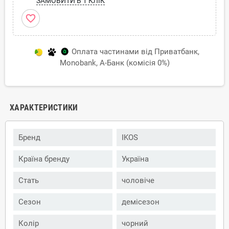
ЗАМОВИТИ В 1 КЛІК
favorite_border
Оплата частинами від Приватбанк,
Monobank, А-Банк (комісія 0%)
ХАРАКТЕРИСТИКИ
Бренд
IKOS
Країна бренду
Україна
Стать
чоловіче
Сезон
демісезон
Колір
чорний