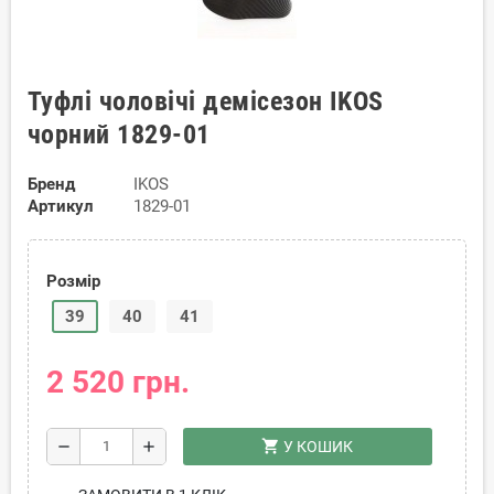
Туфлі чоловічі демісезон IKOS
чорний 1829-01
Бренд
IKOS
Артикул
1829-01
Розмір
39
40
41
2 520 грн.
shopping_cart
remove
add
У КОШИК