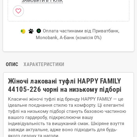
ЗАМОВИТИ В 1 КЛІК
favorite_border
Оплата частинами від Приватбанк,
Monobank, А-Банк (комісія 0%)
ОПИС
ХАРАКТЕРИСТИКИ
Жіночі лаковані туфлі HAPPY FAMILY
44105-226 чорні на низькому підборі
Класичні жіночі туфлі від бренду HAPPY FAMILY — це
ідеальне поєднання стилю та комфорту. Ці елегантні
туфлі на низькому підборі стануть базовою частиною
вашого гардеробу, підкреслюючи вашу
індивідуальність та вишуканий смак. Шкіряне взуття
завжди актуальне, адже воно підходить для будь-
якого сезону та нагоди.