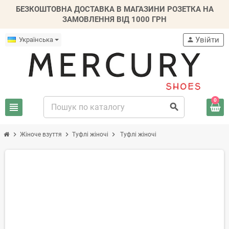
БЕЗКОШТОВНА ДОСТАВКА В МАГАЗИНИ РОЗЕТКА НА
ЗАМОВЛЕННЯ ВІД 1000 ГРН
Увійти
Українська
person
0
view_headline
search
chevron_right
chevron_right
chevron_right
Жіноче взуття
Туфлі жіночі
Туфлі жіночі