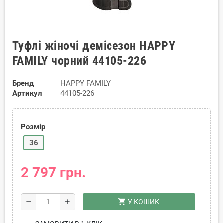
Туфлі жіночі демісезон HAPPY
FAMILY чорний 44105-226
Бренд
HAPPY FAMILY
Артикул
44105-226
Розмір
36
2 797 грн.
shopping_cart
remove
add
У КОШИК