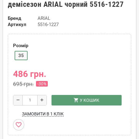
демісезон ARIAL чорний 5516-1227
Бренд
ARIAL
Артикул
5516-1227
Розмір
35
486 грн.
695 грн.
-30%
shopping_cart
remove
add
У КОШИК
ЗАМОВИТИ В 1 КЛІК
favorite_border