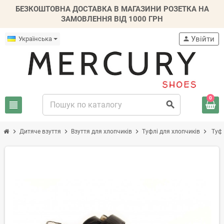
БЕЗКОШТОВНА ДОСТАВКА В МАГАЗИНИ РОЗЕТКА НА
ЗАМОВЛЕННЯ ВІД 1000 ГРН
Увійти
Українська
person
0
view_headline
search
chevron_right
chevron_right
chevron_right
chevron_right
Дитяче взуття
Взуття для хлопчиків
Туфлі для хлопчиків
Туфл
-30%