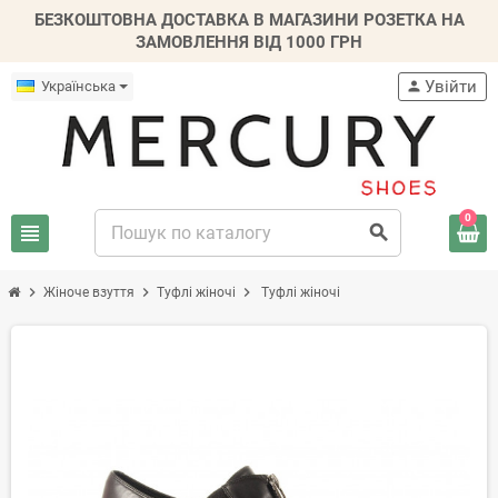
БЕЗКОШТОВНА ДОСТАВКА В МАГАЗИНИ РОЗЕТКА НА
ЗАМОВЛЕННЯ ВІД 1000 ГРН
Увійти
Українська
person
0
view_headline
search
chevron_right
chevron_right
chevron_right
Жіноче взуття
Туфлі жіночі
Туфлі жіночі