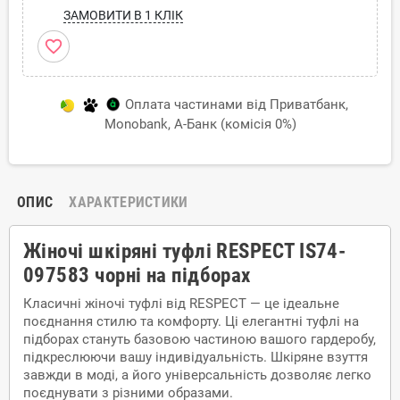
ЗАМОВИТИ В 1 КЛІК
favorite_border
Оплата частинами від Приватбанк,
Monobank, А-Банк (комісія 0%)
ОПИС
ХАРАКТЕРИСТИКИ
Жіночі шкіряні туфлі RESPECT IS74-
097583 чорні на підборах
Класичні жіночі туфлі від RESPECT — це ідеальне
поєднання стилю та комфорту. Ці елегантні туфлі на
підборах стануть базовою частиною вашого гардеробу,
підкреслюючи вашу індивідуальність. Шкіряне взуття
завжди в моді, а його універсальність дозволяє легко
поєднувати з різними образами.