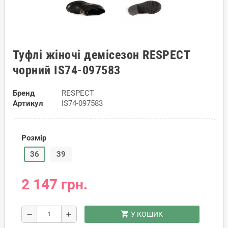
Туфлі жіночі демісезон RESPECT
чорний IS74-097583
Бренд
RESPECT
Артикул
IS74-097583
Розмір
36
39
2 147 грн.
shopping_cart
remove
add
У КОШИК