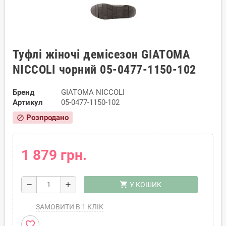
Туфлі жіночі демісезон GIATOMA
NICCOLI чорний 05-0477-1150-102
Бренд
GIATOMA NICCOLI
Артикул
05-0477-1150-102
Розпродано
block
1 879 грн.
shopping_cart
remove
add
У КОШИК
ЗАМОВИТИ В 1 КЛІК
favorite_border