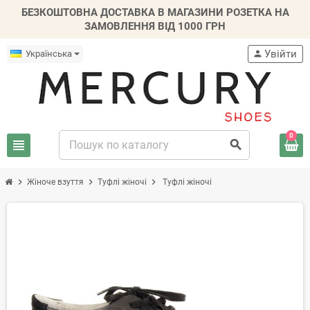
БЕЗКОШТОВНА ДОСТАВКА В МАГАЗИНИ РОЗЕТКА НА
ЗАМОВЛЕННЯ ВІД 1000 ГРН
Увійти
Українська
person
0
view_headline
search
chevron_right
chevron_right
chevron_right
Жіноче взуття
Туфлі жіночі
Туфлі жіночі