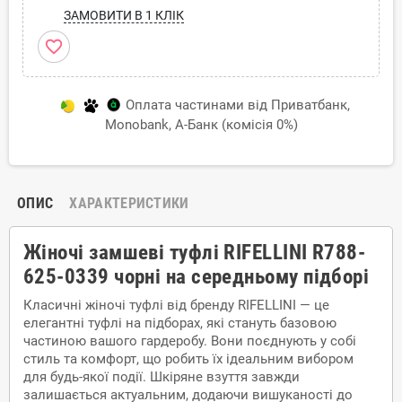
ЗАМОВИТИ В 1 КЛІК
favorite_border
Оплата частинами від Приватбанк,
Monobank, А-Банк (комісія 0%)
ОПИС
ХАРАКТЕРИСТИКИ
Жіночі замшеві туфлі RIFELLINI R788-
625-0339 чорні на середньому підборі
Класичні жіночі туфлі від бренду RIFELLINI — це
елегантні туфлі на підборах, які стануть базовою
частиною вашого гардеробу. Вони поєднують у собі
стиль та комфорт, що робить їх ідеальним вибором
для будь-якої події. Шкіряне взуття завжди
залишається актуальним, додаючи вишуканості до