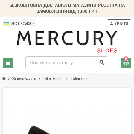
БЕЗКОШТОВНА ДОСТАВКА В МАГАЗИНИ РОЗЕТКА НА
ЗАМОВЛЕННЯ ВІД 1000 ГРН
Увійти
Українська
person
0
view_headline
search
chevron_right
chevron_right
chevron_right
Жіноче взуття
Туфлі жіночі
Туфлі жіночі