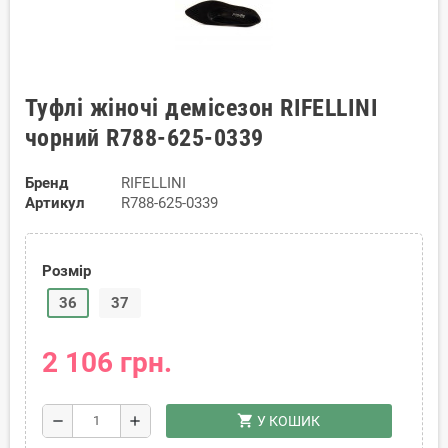
Туфлі жіночі демісезон RIFELLINI
чорний R788-625-0339
Бренд
RIFELLINI
Артикул
R788-625-0339
Розмір
36
37
2 106 грн.
shopping_cart
remove
add
У КОШИК