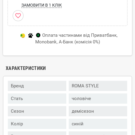
ЗАМОВИТИ В 1 КЛІК
favorite_border
Оплата частинами від Приватбанк,
Monobank, А-Банк (комісія 0%)
ХАРАКТЕРИСТИКИ
Бренд
ROMA STYLE
Стать
чоловіче
Сезон
демісезон
Колір
синій