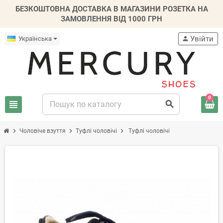
БЕЗКОШТОВНА ДОСТАВКА В МАГАЗИНИ РОЗЕТКА НА
ЗАМОВЛЕННЯ ВІД 1000 ГРН
Увійти
Українська
person
0
view_headline
search
chevron_right
chevron_right
chevron_right
Чоловіче взуття
Туфлі чоловічі
Туфлі чоловічі