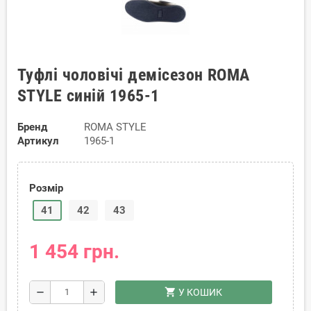
Туфлі чоловічі демісезон ROMA
STYLE синій 1965-1
Бренд
ROMA STYLE
Артикул
1965-1
Розмір
41
42
43
1 454 грн.
shopping_cart
remove
add
У КОШИК