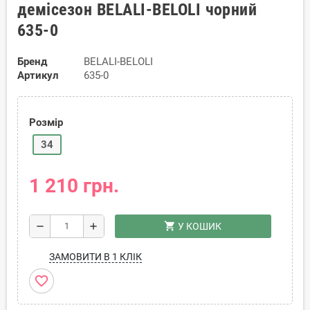
демісезон BELALI-BELOLI чорний
635-0
Бренд
BELALI-BELOLI
Артикул
635-0
Розмір
34
1 210 грн.
shopping_cart
remove
add
У КОШИК
ЗАМОВИТИ В 1 КЛІК
favorite_border