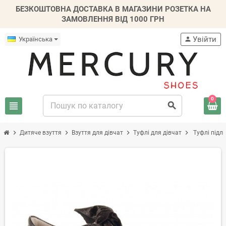
БЕЗКОШТОВНА ДОСТАВКА В МАГАЗИНИ РОЗЕТКА НА
ЗАМОВЛЕННЯ ВІД 1000 ГРН
Увійти
Українська
person
0
view_headline
search
chevron_right
chevron_right
chevron_right
chevron_right
Дитяче взуття
Взуття для дівчат
Туфлі для дівчат
Туфлі підлі