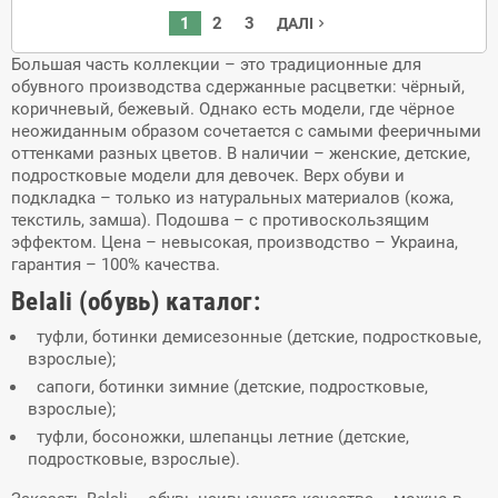
1
2
3
ДАЛІ
navigate_next
Большая часть коллекции – это традиционные для
обувного производства сдержанные расцветки: чёрный,
коричневый, бежевый. Однако есть модели, где чёрное
неожиданным образом сочетается с самыми фееричными
оттенками разных цветов. В наличии – женские, детские,
подростковые модели для девочек. Верх обуви и
подкладка – только из натуральных материалов (кожа,
текстиль, замша). Подошва – с противоскользящим
эффектом. Цена – невысокая, производство – Украина,
гарантия – 100% качества.
Belali (обувь) каталог:
туфли, ботинки демисезонные (детские, подростковые,
взрослые);
сапоги, ботинки зимние (детские, подростковые,
взрослые);
туфли, босоножки, шлепанцы летние (детские,
подростковые, взрослые).