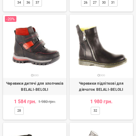
34
36
37
26
27
30
31
-20%
Черевики дитячі для хлопчиків
Черевики підліткові для
BELALI-BELOLI
дівчаток BELALI-BELOLI
1 584 грн.
1 980 грн.
1 980 грн.
28
32