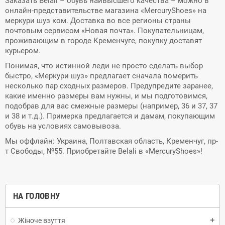
Заказать Belali – обувь наивысшего качества – можно в
онлайн-представительстве магазина «MercuryShoes» на
меркури шуз ком. Доставка во все регионы страны
почтовым сервисом «Новая почта». Покупательницам,
проживающим в городе Кременчуге, покупку доставят
курьером.
Понимая, что истинной леди не просто сделать выбор
быстро, «Меркури шуз» предлагает сначала померить
несколько пар сходных размеров. Предупредите заранее,
какие именно размеры вам нужны, и мы подготовимся,
подобрав для вас смежные размеры (например, 36 и 37, 37
и 38 и т.д.). Примерка предлагается и дамам, покупающим
обувь на условиях самовывоза.
Мы оффлайн: Украина, Полтавская область, Кременчуг, пр-
т Свободы, №55. Приобретайте Belali в «MercuryShoes»!
НА ГОЛОВНУ
Жіноче взуття
add