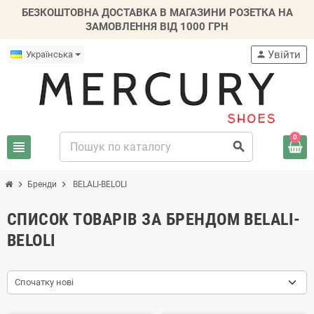
БЕЗКОШТОВНА ДОСТАВКА В МАГАЗИНИ РОЗЕТКА НА
ЗАМОВЛЕННЯ ВІД 1000 ГРН
Увійти
Українська
person
0
view_headline
search
chevron_right
chevron_right
Бренди
BELALI-BELOLI
СПИСОК ТОВАРІВ ЗА БРЕНДОМ BELALI-
BELOLI
Спочатку нові