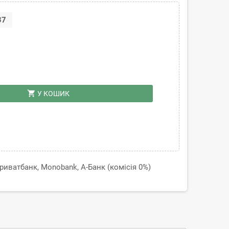
37
shopping_cart
У КОШИК
иватбанк, Monobank, А-Банк (комісія 0%)