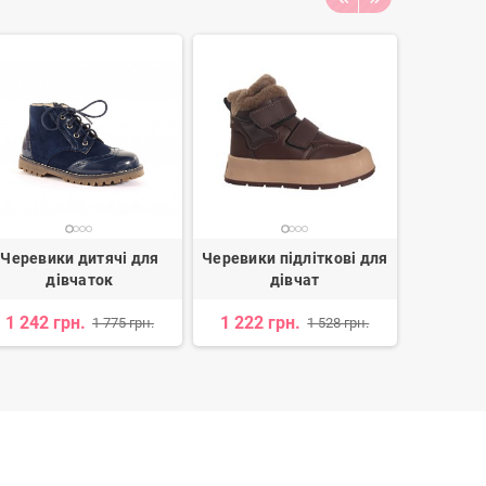
Черевики дитячі для
Черевики підліткові для
Черевики
дівчаток
дівчат
д
1 242 грн.
1 222 грн.
1 957 
1 775 грн.
1 528 грн.