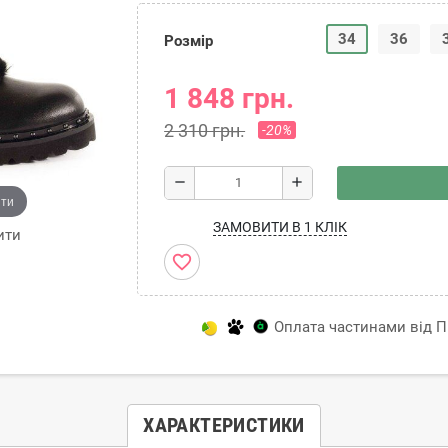
34
36
Розмір
1 848 грн.
2 310 грн.
-20%
remove
add
ити
ЗАМОВИТИ В 1 КЛІК
ити
favorite_border
Оплата частинами від Пр
ХАРАКТЕРИСТИКИ