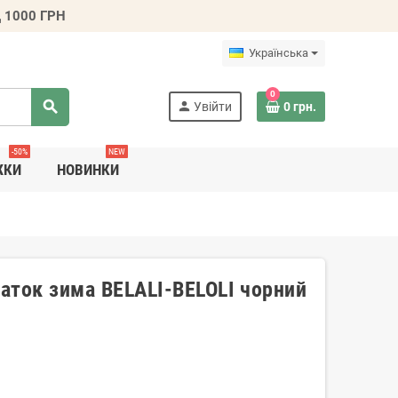
 1000 ГРН
Українська
0
search
person
Увійти
0 грн.
-50%
NEW
ЖКИ
НОВИНКИ
чаток зима BELALI-BELOLI чорний