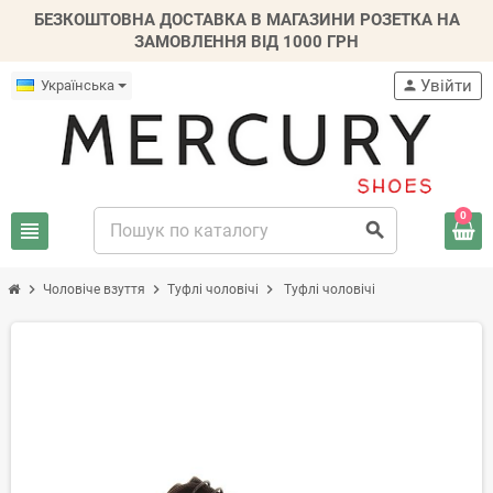
БЕЗКОШТОВНА ДОСТАВКА В МАГАЗИНИ РОЗЕТКА НА
ЗАМОВЛЕННЯ ВІД 1000 ГРН
Увійти
Українська
person
0
view_headline
search
chevron_right
chevron_right
chevron_right
Чоловіче взуття
Туфлі чоловічі
Туфлі чоловічі