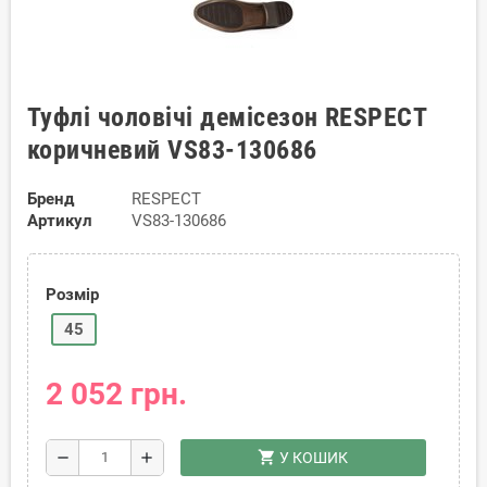
Туфлі чоловічі демісезон RESPECT
коричневий VS83-130686
Бренд
RESPECT
Артикул
VS83-130686
Розмір
45
2 052 грн.
shopping_cart
remove
add
У КОШИК