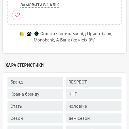
ЗАМОВИТИ В 1 КЛІК
favorite_border
Оплата частинами від Приватбанк,
Monobank, А-Банк (комісія 0%)
ХАРАКТЕРИСТИКИ
Бренд
RESPECT
Країна бренду
КНР
Стать
чоловіче
Сезон
демісезон