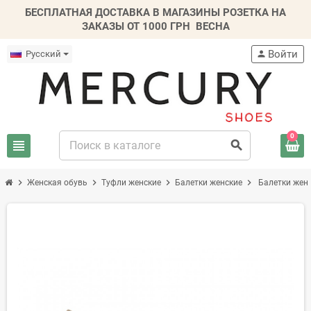
БЕСПЛАТНАЯ ДОСТАВКА В МАГАЗИНЫ РОЗЕТКА НА
ЗАКАЗЫ ОТ 1000 ГРН
ВЕСНА
Войти
Русский
person
0
view_headline
search
chevron_right
chevron_right
chevron_right
chevron_right
Женская обувь
Туфли женские
Балетки женские
Балетки жен
-30%