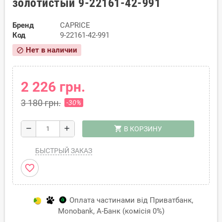
золотистый 9-22161-42-991
Бренд
CAPRICE
Код
9-22161-42-991
Нет в наличии
block
2 226 грн.
3 180 грн.
-30%
shopping_cart
remove
add
В КОРЗИНУ
БЫСТРЫЙ ЗАКАЗ
favorite_border
Оплата частинами від Приватбанк,
Monobank, А-Банк (комісія 0%)