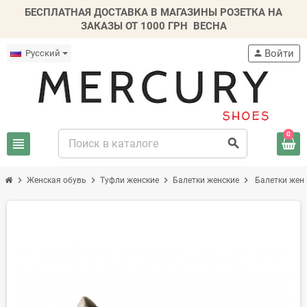
БЕСПЛАТНАЯ ДОСТАВКА В МАГАЗИНЫ РОЗЕТКА НА
ЗАКАЗЫ ОТ 1000 ГРН
ВЕСНА
Войти
Русский
person
0
view_headline
search
chevron_right
chevron_right
chevron_right
chevron_right
Женская обувь
Туфли женские
Балетки женские
Балетки жен
-30%