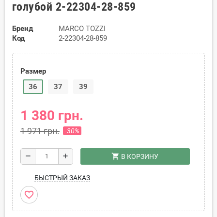
голубой 2-22304-28-859
Бренд
MARCO TOZZI
Код
2-22304-28-859
Размер
36
37
39
1 380 грн.
1 971 грн.
-30%
shopping_cart
remove
add
В КОРЗИНУ
БЫСТРЫЙ ЗАКАЗ
favorite_border