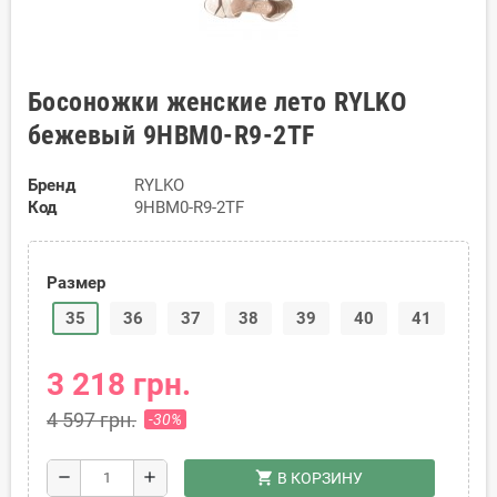
Босоножки женские лето RYLKO
бежевый 9HBM0-R9-2TF
Бренд
RYLKO
Код
9HBM0-R9-2TF
Размер
35
36
37
38
39
40
41
3 218 грн.
4 597 грн.
-30%
shopping_cart
remove
add
В КОРЗИНУ