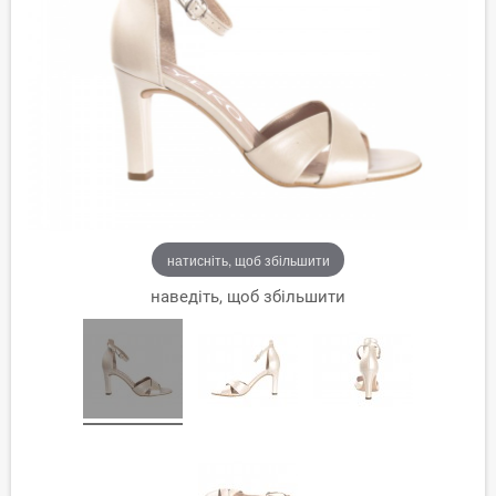
натисніть, щоб збільшити
наведіть, щоб збільшити