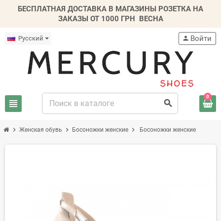
БЕСПЛАТНАЯ ДОСТАВКА В МАГАЗИНЫ РОЗЕТКА НА
ЗАКАЗЫ ОТ 1000 ГРН
ВЕСНА
Войти
Русский
person
0
view_headline
search
chevron_right
chevron_right
chevron_right
Женская обувь
Босоножки женские
Босоножки женские
-30%