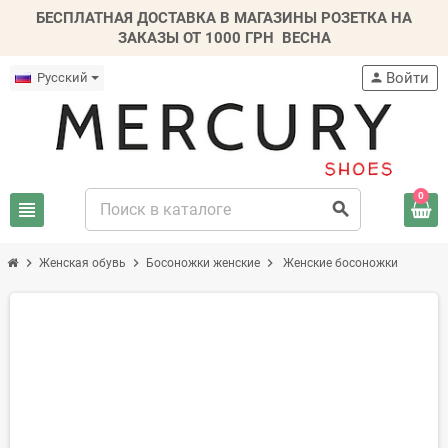
БЕСПЛАТНАЯ ДОСТАВКА В МАГАЗИНЫ РОЗЕТКА НА
ЗАКАЗЫ ОТ 1000 ГРН
ВЕСНА
Войти
Русский
person
0
view_headline
search
chevron_right
chevron_right
chevron_right
Женская обувь
Босоножки женские
Женские босоножки
-30%