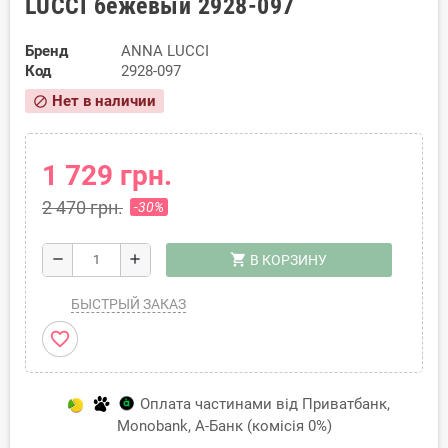
LUCCI бежевый 2928-097
Бренд
ANNA LUCCI
Код
2928-097
Нет в наличии
block
1 729 грн.
2 470 грн.
-30%
shopping_cart
remove
add
В КОРЗИНУ
БЫСТРЫЙ ЗАКАЗ
favorite_border
Оплата частинами від Приватбанк,
Monobank, А-Банк (комісія 0%)