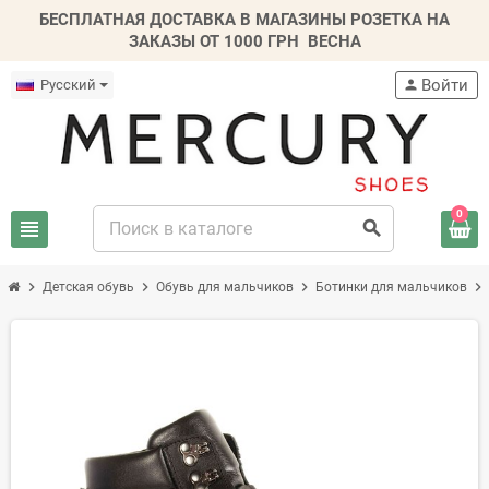
БЕСПЛАТНАЯ ДОСТАВКА В МАГАЗИНЫ РОЗЕТКА НА
ЗАКАЗЫ ОТ 1000 ГРН
ВЕСНА
Войти
Русский
person
0
view_headline
search
chevron_right
chevron_right
chevron_right
chevron_right
Детская обувь
Обувь для мальчиков
Ботинки для мальчиков