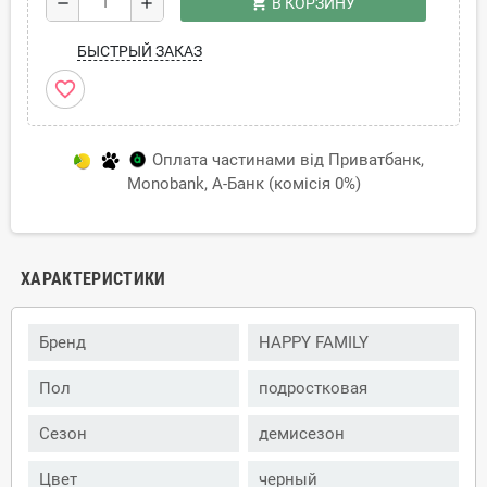
shopping_cart
remove
add
В КОРЗИНУ
БЫСТРЫЙ ЗАКАЗ
favorite_border
Оплата частинами від Приватбанк,
Monobank, А-Банк (комісія 0%)
ХАРАКТЕРИСТИКИ
Бренд
HAPPY FAMILY
Пол
подростковая
Сезон
демисезон
Цвет
черный