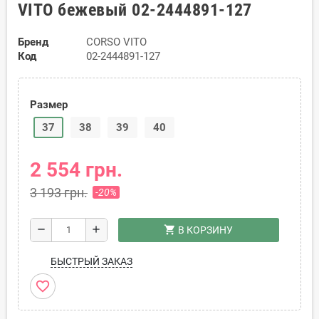
VITO бежевый 02-2444891-127
Бренд
CORSO VITO
Код
02-2444891-127
Размер
37
38
39
40
2 554 грн.
3 193 грн.
-20%
shopping_cart
remove
add
В КОРЗИНУ
БЫСТРЫЙ ЗАКАЗ
favorite_border