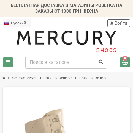
БЕСПЛАТНАЯ ДОСТАВКА В МАГАЗИНЫ РОЗЕТКА НА
ЗАКАЗЫ ОТ 1000 ГРН
ВЕСНА
Войти
Русский
person
0
view_headline
search
chevron_right
chevron_right
chevron_right
Женская обувь
Ботинки женские
Ботинки женские
-20%