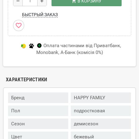
shopping_cart
remove
add
В КОРЗИНУ
БЫСТРЫЙ ЗАКАЗ
favorite_border
Оплата частинами від Приватбанк,
Monobank, А-Банк (комісія 0%)
ХАРАКТЕРИСТИКИ
Бренд
HAPPY FAMILY
Пол
подростковая
Сезон
демисезон
Цвет
бежевый