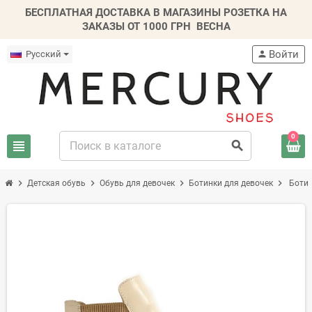
БЕСПЛАТНАЯ ДОСТАВКА В МАГАЗИНЫ РОЗЕТКА НА
ЗАКАЗЫ ОТ 1000 ГРН
ВЕСНА
Войти
Русский
person
0
view_headline
search
chevron_right
chevron_right
chevron_right
chevron_right
Детская обувь
Обувь для девочек
Ботинки для девочек
Ботин