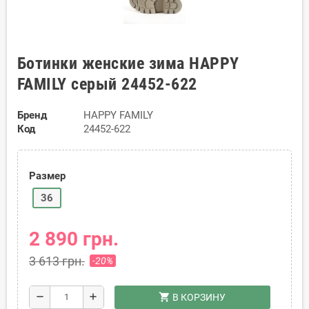
Ботинки женские зима HAPPY
FAMILY серый 24452-622
Бренд
HAPPY FAMILY
Код
24452-622
Размер
36
2 890 грн.
3 613 грн.
-20%
shopping_cart
remove
add
В КОРЗИНУ