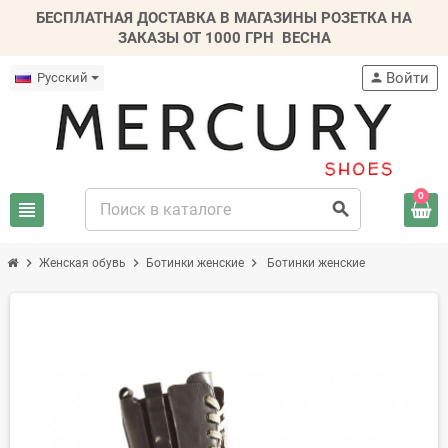
БЕСПЛАТНАЯ ДОСТАВКА В МАГАЗИНЫ РОЗЕТКА НА
ЗАКАЗЫ ОТ 1000 ГРН
ВЕСНА
Войти
Русский
person
0
view_headline
search
chevron_right
chevron_right
chevron_right
Женская обувь
Ботинки женские
Ботинки женские
-20%