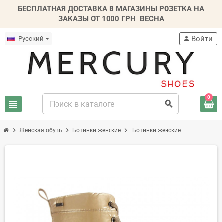
БЕСПЛАТНАЯ ДОСТАВКА В МАГАЗИНЫ РОЗЕТКА НА
ЗАКАЗЫ ОТ 1000 ГРН
ВЕСНА
Войти
Русский
person
0
view_headline
search
chevron_right
chevron_right
chevron_right
Женская обувь
Ботинки женские
Ботинки женские
ТОЛЬКО ОНЛАЙН
-20%