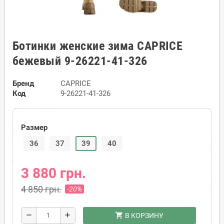
Ботинки женские зима CAPRICE
бежевый 9-26221-41-326
Бренд
CAPRICE
Код
9-26221-41-326
Размер
36
37
39
40
3 880 грн.
4 850 грн.
-20%
shopping_cart
remove
add
В КОРЗИНУ