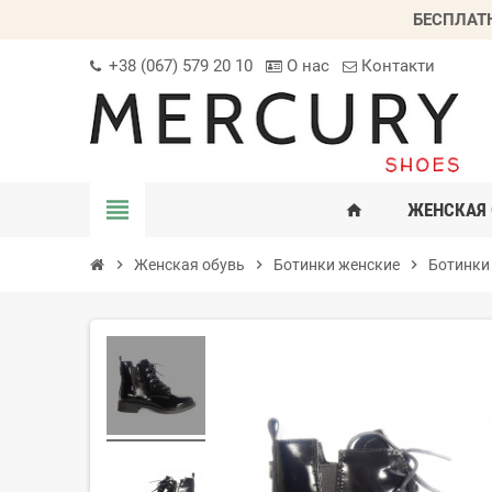
БЕСПЛАТ
+38 (067) 579 20 10
О нас
Контакти
view_headline
ЖЕНСКАЯ 
home
chevron_right
Женская обувь
chevron_right
Ботинки женские
chevron_right
Ботинки