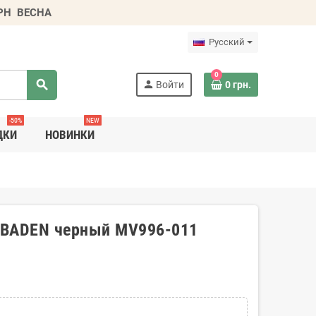
ГРН
ВЕСНА
Русский
0
search
person
Войти
0 грн.
-50%
NEW
ДКИ
НОВИНКИ
 BADEN черный MV996-011