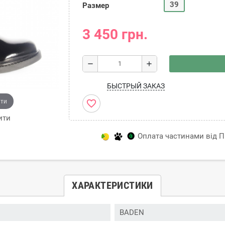
39
Размер
3 450 грн.
remove
add
БЫСТРЫЙ ЗАКАЗ
ити
favorite_border
ити
Оплата частинами від Пр
ХАРАКТЕРИСТИКИ
BADEN