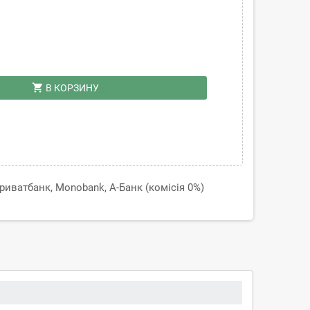
shopping_cart
В КОРЗИНУ
иватбанк, Monobank, А-Банк (комісія 0%)