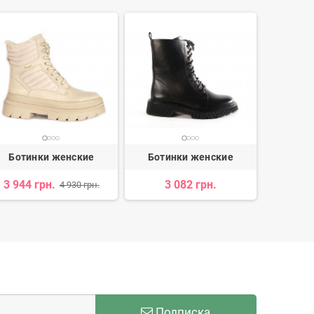
Ботинки женские
Ботинки женские
Боти
3 944 грн.
3 082 грн.
1 454 
4 930 грн.
Подписка