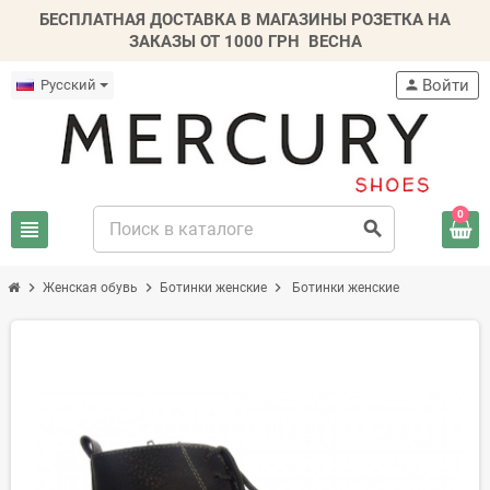
БЕСПЛАТНАЯ ДОСТАВКА В МАГАЗИНЫ РОЗЕТКА НА
ЗАКАЗЫ ОТ 1000 ГРН
ВЕСНА
Войти
Русский
person
0
view_headline
search
chevron_right
chevron_right
chevron_right
Женская обувь
Ботинки женские
Ботинки женские
-20%