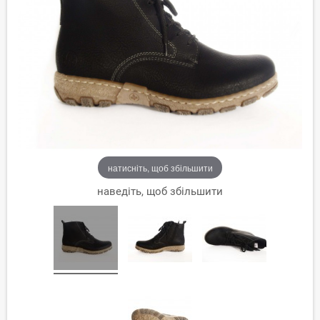
натисніть, щоб збільшити
наведіть, щоб збільшити