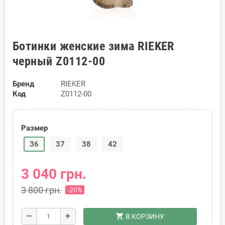
Ботинки женские зима RIEKER
черный Z0112-00
Бренд
RIEKER
Код
Z0112-00
Размер
36
37
38
42
3 040 грн.
3 800 грн.
-20%
shopping_cart
remove
add
В КОРЗИНУ