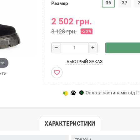
36
37
Размер
2 502 грн.
3 128 грн.
-20%
remove
add
БЫСТРЫЙ ЗАКАЗ
ити
favorite_border
ити
Оплата частинами від Пр
ХАРАКТЕРИСТИКИ