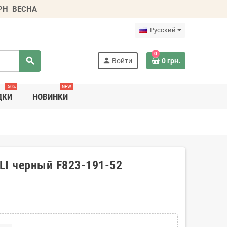
ГРН
ВЕСНА
Русский
0
search
person
Войти
0 грн.
-50%
NEW
ДКИ
НОВИНКИ
LI черный F823-191-52