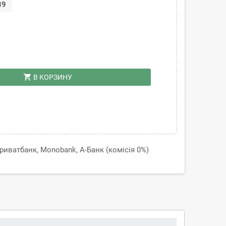
39
shopping_cart
В КОРЗИНУ
иватбанк, Monobank, А-Банк (комісія 0%)