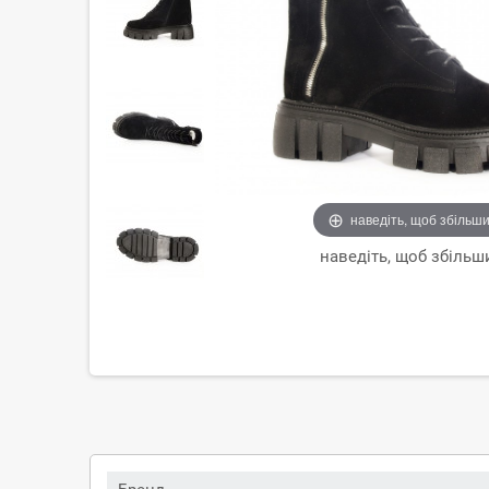
наведіть, щоб збільш
наведіть, щоб збільш