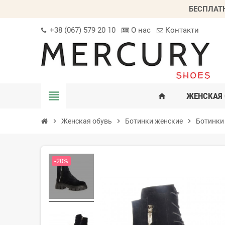
БЕСПЛАТ
+38 (067) 579 20 10
О нас
Контакти
view_headline
ЖЕНСКАЯ 
home
chevron_right
Женская обувь
chevron_right
Ботинки женские
chevron_right
Ботинки
-20%