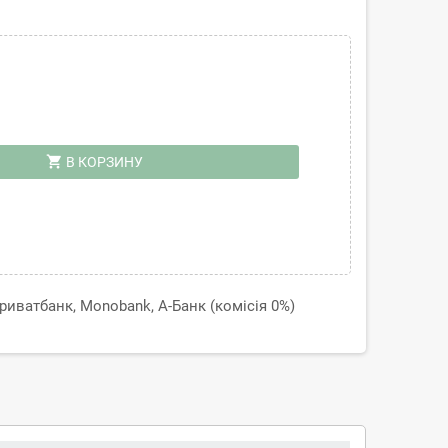
shopping_cart
В КОРЗИНУ
иватбанк, Monobank, А-Банк (комісія 0%)