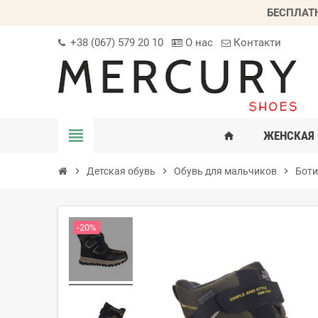
БЕСПЛАТ
+38 (067) 579 20 10
О нас
Контакти
view_headline
ЖЕНСКАЯ 
home
chevron_right
Детская обувь
chevron_right
Обувь для мальчиков
chevron_right
Боти
-20%