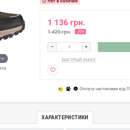
Нет в наличии
block
1 136 грн.
1 420 грн.
-20%
remove
add
ити
БЫСТРЫЙ ЗАКАЗ
ити
favorite_border
Оплата частинами від Пр
ХАРАКТЕРИСТИКИ