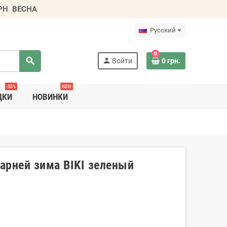
ГРН
ВЕСНА
Русский
0
search
person
Войти
0 грн.
-50%
NEW
ДКИ
НОВИНКИ
арней зима BIKI зеленый