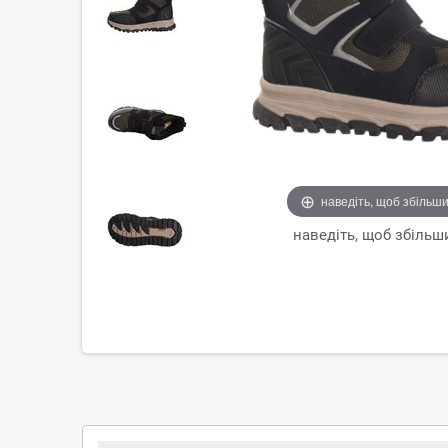
наведіть, щоб збільш
наведіть, щоб збільш