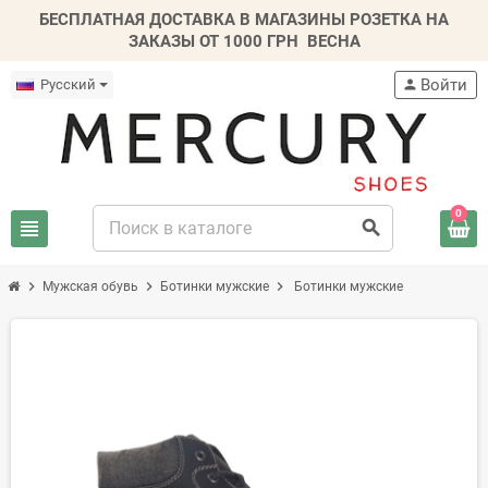
БЕСПЛАТНАЯ ДОСТАВКА В МАГАЗИНЫ РОЗЕТКА НА
ЗАКАЗЫ ОТ 1000 ГРН
ВЕСНА
Войти
Русский
person
0
view_headline
search
chevron_right
chevron_right
chevron_right
Мужская обувь
Ботинки мужские
Ботинки мужские
-20%