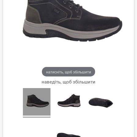
натисніть, щоб збільшити
наведіть, щоб збільшити