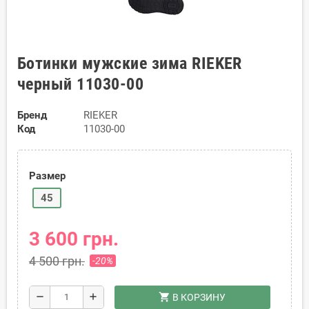
Ботинки мужские зима RIEKER
черный 11030-00
Бренд
RIEKER
Код
11030-00
Размер
45
3 600 грн.
4 500 грн.
-20%
shopping_cart
remove
add
В КОРЗИНУ