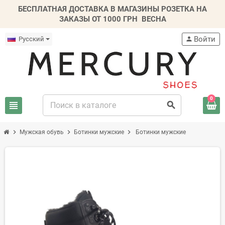
БЕСПЛАТНАЯ ДОСТАВКА В МАГАЗИНЫ РОЗЕТКА НА
ЗАКАЗЫ ОТ 1000 ГРН
ВЕСНА
Войти
Русский
person
0
view_headline
search
chevron_right
chevron_right
chevron_right
Мужская обувь
Ботинки мужские
Ботинки мужские
-20%