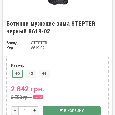
Ботинки мужские зима STEPTER
черный 8619-02
Бренд
STEPTER
Код
8619-02
Размер
40
42
44
2 842 грн.
3 553 грн.
-20%
shopping_cart
remove
add
В КОРЗИНУ