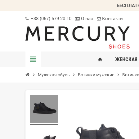
БЕСПЛАТ
+38 (067) 579 20 10
О нас
Контакти
view_headline
ЖЕНСКАЯ 
home
chevron_right
Мужская обувь
chevron_right
Ботинки мужские
chevron_right
Ботинк