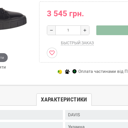
3 545 грн.
remove
add
БЫСТРЫЙ ЗАКАЗ
favorite_border
ити
ити
Оплата частинами від Пр
ХАРАКТЕРИСТИКИ
DAVIS
Украина