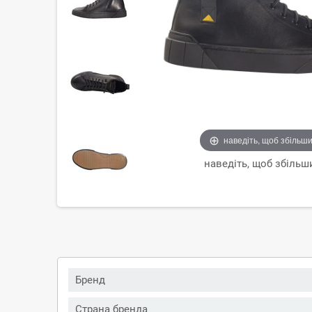
наведіть, щоб збільш
наведіть, щоб збільш
Бренд
Страна бренда