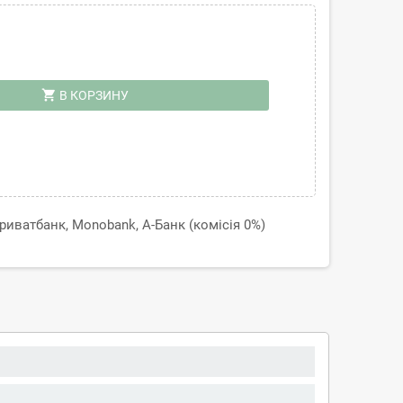
shopping_cart
В КОРЗИНУ
иватбанк, Monobank, А-Банк (комісія 0%)