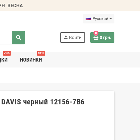
ГРН
ВЕСНА
Русский
0
search
person
Войти
0 грн.
-50%
NEW
ДКИ
НОВИНКИ
 DAVIS черный 12156-7B6