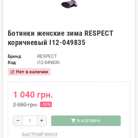
Ботинки женские зима RESPECT
коричневый I12-049835
Бренд
RESPECT
Код
I12-049835
Нет в наличии
block
1 040 грн.
2 080 грн.
-50%
shopping_cart
remove
add
В КОРЗИНУ
БЫСТРЫЙ ЗАКАЗ