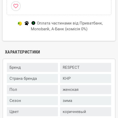
favorite_border
Оплата частинами від Приватбанк,
Monobank, А-Банк (комісія 0%)
ХАРАКТЕРИСТИКИ
Бренд
RESPECT
Страна бренда
КНР
Пол
женская
Сезон
зима
Цвет
коричневый