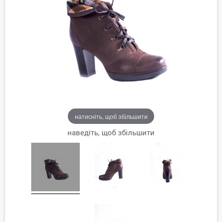
натисніть, щоб збільшити
наведіть, щоб збільшити