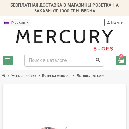
БЕСПЛАТНАЯ ДОСТАВКА В МАГАЗИНЫ РОЗЕТКА НА
ЗАКАЗЫ ОТ 1000 ГРН
ВЕСНА
Войти
Русский
person
0
view_headline
search
chevron_right
chevron_right
chevron_right
Женская обувь
Ботинки женские
Ботинки женские
В ПРОДАЖЕ!
-50%