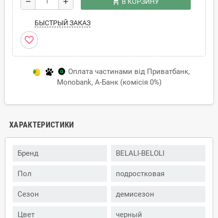
shopping_cart
remove
add
В КОРЗИНУ
БЫСТРЫЙ ЗАКАЗ
favorite_border
Оплата частинами від Приватбанк,
Monobank, А-Банк (комісія 0%)
ХАРАКТЕРИСТИКИ
Бренд
BELALI-BELOLI
Пол
подростковая
Сезон
демисезон
Цвет
черный