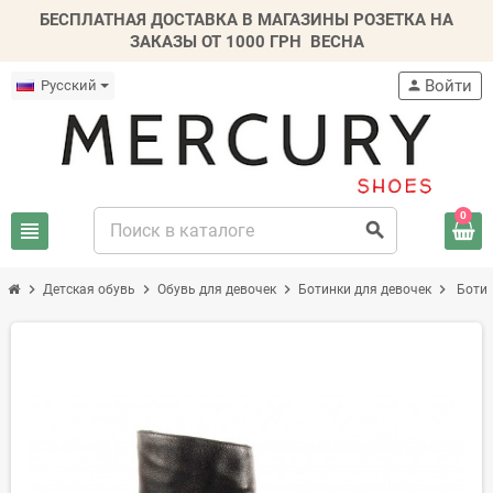
БЕСПЛАТНАЯ ДОСТАВКА В МАГАЗИНЫ РОЗЕТКА НА
ЗАКАЗЫ ОТ 1000 ГРН
ВЕСНА
Войти
Русский
person
0
view_headline
search
chevron_right
chevron_right
chevron_right
chevron_right
Детская обувь
Обувь для девочек
Ботинки для девочек
Ботин