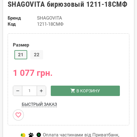
SHAGOVITA бирюзовый 1211-18СМФ
Бренд
SHAGOVITA
Код
1211-18СМФ
Размер
21
22
1 077 грн.
shopping_cart
remove
add
В КОРЗИНУ
БЫСТРЫЙ ЗАКАЗ
favorite_border
Оплата частинами від Приватбанк,