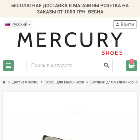
БЕСПЛАТНАЯ ДОСТАВКА В МАГАЗИНЫ РОЗЕТКА НА
ЗАКАЗЫ ОТ 1000 ГРН
ВЕСНА
Войти
Русский
person
0
view_headline
search
chevron_right
chevron_right
chevron_right
chevron_right
Детская обувь
Обувь для мальчиков
Ботинки для мальчиков