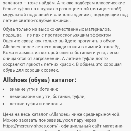
зелёного – тоже найдём. А также подберём классические
белые туфли на шнурках с разноцветной (пятицветной!)
модульной подошвой и слипоны «деним», подходящие под
летние светло-голубые джинсы.
Обувь только из высококачественных материалов,
подошва – из пвх с противоскользящим эффектом.
Оцените сразу, как только выйдете прогулять в обуви
Allshoes после летнего дождика или в зимний гололёд.
Кожа и замша, из которой сшиты ботинки и угги, легко
очищаются от загрязнений. А летние туфли долго
сохраняют яркость летних красок. В общем, это хорошая
обувь для хороших хозяек.
Аllshoes (обувь) каталог:
зимние угги и ботинки;
демисезонные угги, ботинки, туфли;
летние туфли и слипоны.
Цена на весь каталог «Allshoes» ниже среднерыночной.
Можно заказать понравившуюся пару через
https://mercury-shoes.com/ - официальный сайт магазина-