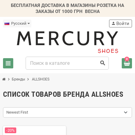
БЕСПЛАТНАЯ ДОСТАВКА В МАГАЗИНЫ РОЗЕТКА НА
ЗАКАЗЫ ОТ 1000 ГРН
ВЕСНА
Войти
Русский
person
0
view_headline
search
chevron_right
chevron_right
Бренды
ALLSHOES
СПИСОК ТОВАРОВ БРЕНДА ALLSHOES
Newest First
-20%