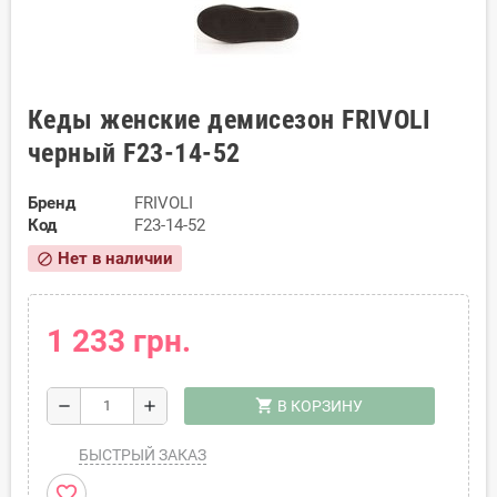
Кеды женские демисезон FRIVOLI
черный F23-14-52
Бренд
FRIVOLI
Код
F23-14-52
Нет в наличии
block
1 233 грн.
shopping_cart
remove
add
В КОРЗИНУ
БЫСТРЫЙ ЗАКАЗ
favorite_border