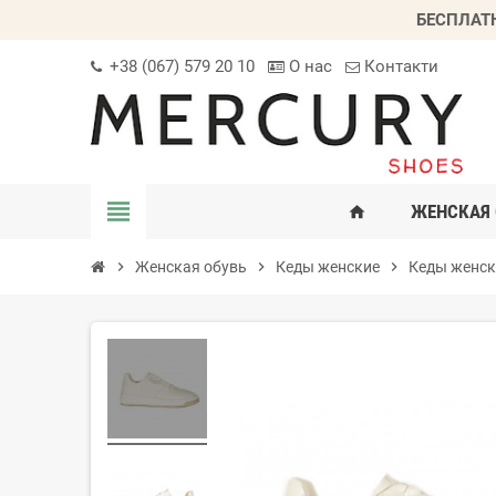
БЕСПЛАТ
+38 (067) 579 20 10
О нас
Контакти
view_headline
ЖЕНСКАЯ 
home
chevron_right
Женская обувь
chevron_right
Кеды женские
chevron_right
Кеды женск