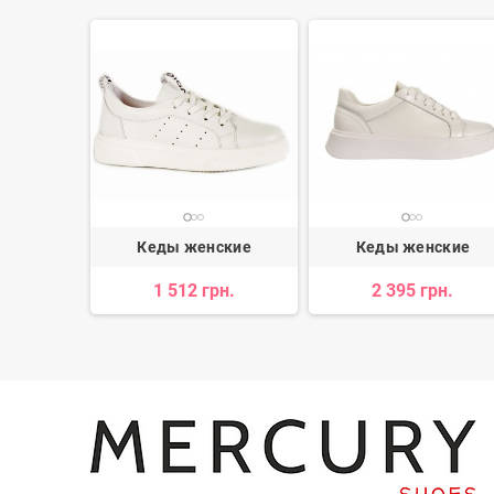
ские
Кеды женские
Кеды женские
н.
1 512 грн.
2 395 грн.