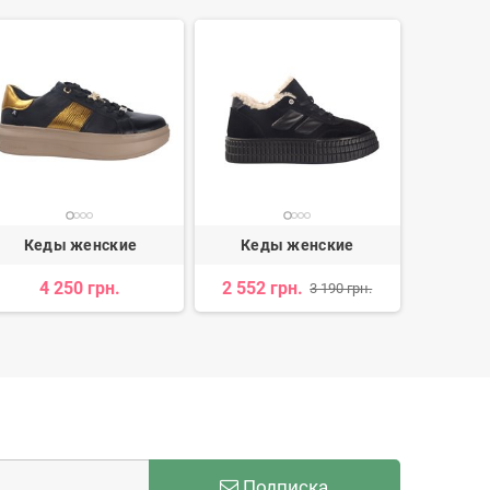
Кеды женские
Кеды женские
Кед
4 250 грн.
2 552 грн.
1 
3 190 грн.
Подписка