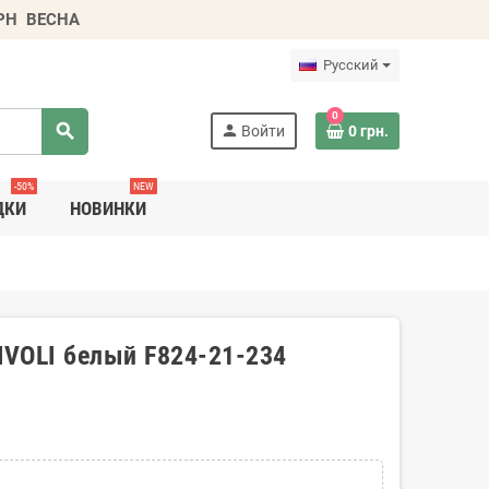
ГРН
ВЕСНА
Русский
0
search
person
Войти
0 грн.
-50%
NEW
ДКИ
НОВИНКИ
VOLI белый F824-21-234