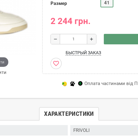
41
Размер
2 244 грн.
remove
add
БЫСТРЫЙ ЗАКАЗ
ити
favorite_border
ити
Оплата частинами від Пр
ХАРАКТЕРИСТИКИ
FRIVOLI