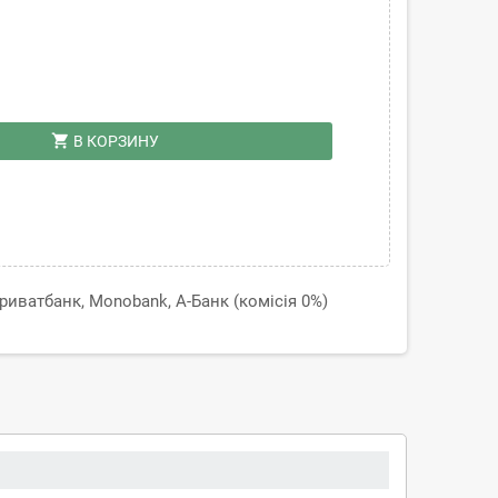
shopping_cart
В КОРЗИНУ
иватбанк, Monobank, А-Банк (комісія 0%)