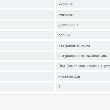
Украина
женская
демисезон
белый
натуральная кожа
натуральная кожа/текстиль
ЭВА (этиленвиниловий ацета
низький ход
6