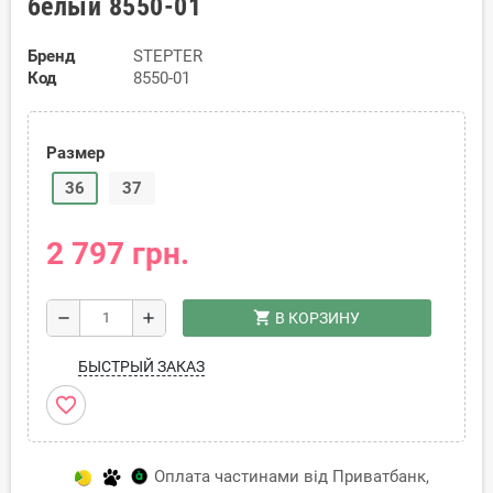
белый 8550-01
Бренд
STEPTER
Код
8550-01
Размер
36
37
2 797 грн.
shopping_cart
remove
add
В КОРЗИНУ
БЫСТРЫЙ ЗАКАЗ
favorite_border
Оплата частинами від Приватбанк,