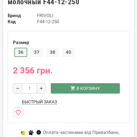
молочный F44-12-250
Бренд
FRIVOLI
Код
F44-12-250
Размер
36
37
38
40
2 356 грн.
shopping_cart
remove
add
В КОРЗИНУ
БЫСТРЫЙ ЗАКАЗ
favorite_border
Оплата частинами від Приватбанк,