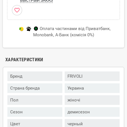
БЫСТРЫЙ ЗАКАЗ
favorite_border
Оплата частинами від Приватбанк,
Monobank, А-Банк (комісія 0%)
ХАРАКТЕРИСТИКИ
Бренд
FRIVOLI
Страна бренда
Украина
Пол
жіночі
Сезон
демисезон
Цвет
черный