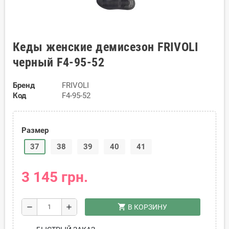
Кеды женские демисезон FRIVOLI
черный F4-95-52
Бренд
FRIVOLI
Код
F4-95-52
Размер
37
38
39
40
41
3 145 грн.
shopping_cart
remove
add
В КОРЗИНУ