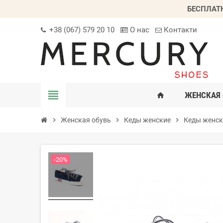
БЕСПЛАТ
+38 (067) 579 20 10
О нас
Контакти
view_headline
ЖЕНСКАЯ 
home
chevron_right
Женская обувь
chevron_right
Кеды женские
chevron_right
Кеды женск
-20%