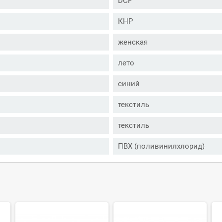
DCF
КНР
женская
лето
синий
текстиль
текстиль
ПВХ (поливинилхлорид)