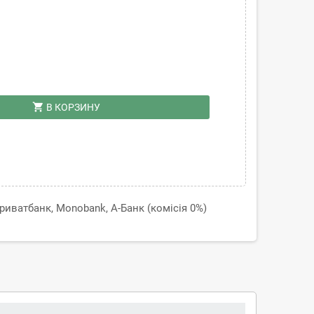
shopping_cart
В КОРЗИНУ
иватбанк, Monobank, А-Банк (комісія 0%)