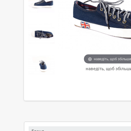
наведіть, щоб збільш
наведіть, щоб збільш