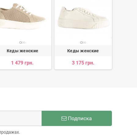
Кеды женские
Кеды женские
Кед
1 479 грн.
3 175 грн.
2 
Подписка
продажах.