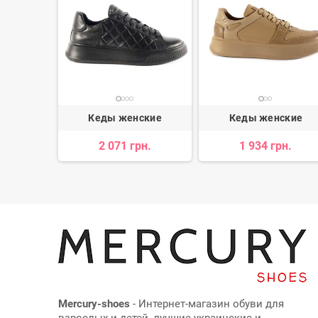
ские
Кеды женские
Кеды женские
н.
2 071 грн.
1 934 грн.
Mercury-shoes
- Интернет-магазин обуви для