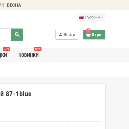
ГРН
ВЕСНА
Русский
0
search
person
Войти
0 грн.
-50%
NEW
ДКИ
НОВИНКИ
й 87-1blue